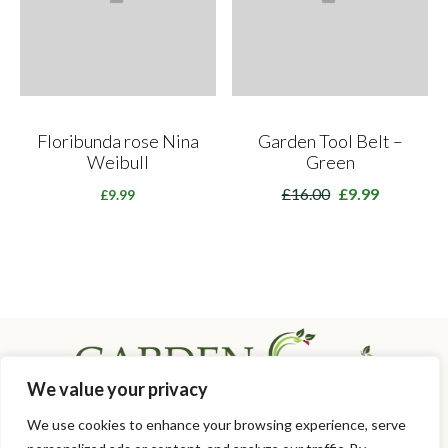
Floribunda rose Nina
Garden Tool Belt –
Weibull
Green
£
16.00
£
9.99
Original
Η
£
9.99
price
τρέχουσα
was:
τιμή
£16.00.
είναι:
£9.99.
We value your privacy
Τηλέφωνο: 6972000062
We use cookies to enhance your browsing experience, serve
E-mail:
ronto_gardening@hotmail.com