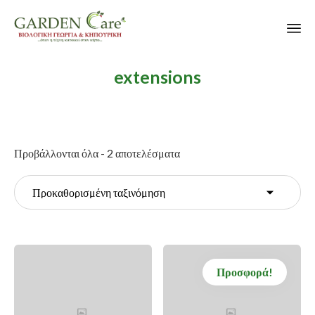
Sk
extensions
to
co
Προβάλλονται όλα - 2 αποτελέσματα
Προσφορά!