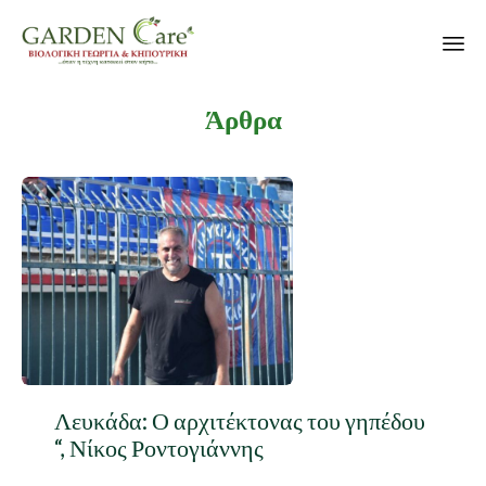
Sk
Άρθρα
to
co
Λευκάδα: Ο αρχιτέκτονας του γηπέδου
“, Νίκος Ροντογιάννης