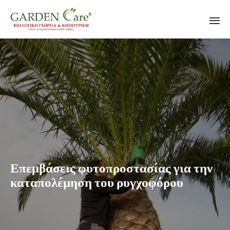
Sk
to
co
Επεμβάσεις φυτοπροστασίας για την
καταπολέμηση του ρυγχοφόρου