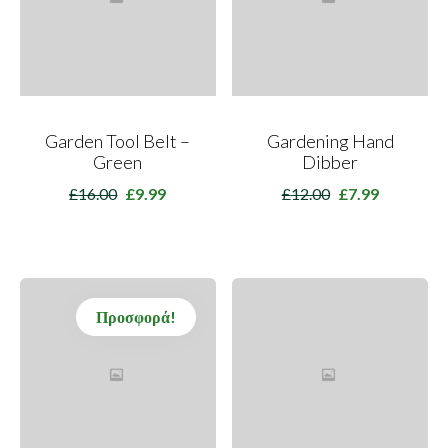
Garden Tool Belt –
Gardening Hand
Green
Dibber
£
16.00
£
9.99
£
12.00
£
7.99
Original
Η
Original
Η
price
τρέχουσα
price
τρέχουσα
was:
τιμή
was:
τιμή
£16.00.
είναι:
£12.00.
είναι:
£9.99.
£7.99.
Προσφορά!