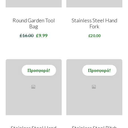
Round Garden Tool
Stainless Steel Hand
Bag
Fork
£
16.00
£
9.99
Original
Η
£
20.00
price
τρέχουσα
was:
τιμή
£16.00.
είναι:
£9.99.
Προσφορά!
Προσφορά!