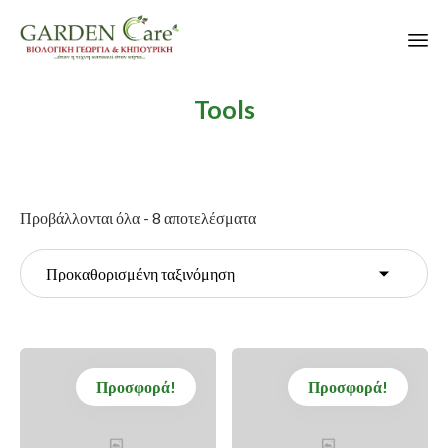
Sk
Tools
to
co
Προβάλλονται όλα - 8 αποτελέσματα
Προσφορά!
Προσφορά!